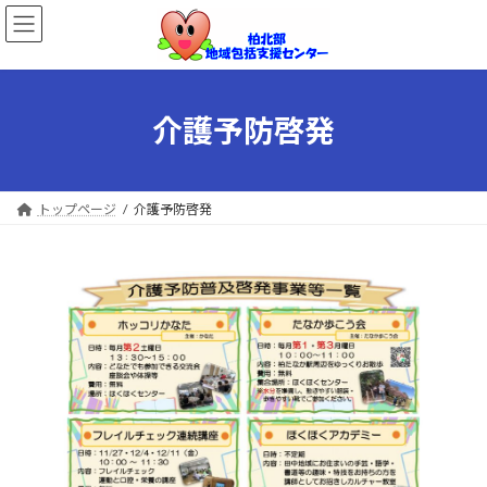
コ
ナ
ン
ビ
テ
ゲ
ン
ー
ツ
シ
へ
ョ
介護予防啓発
ス
ン
キ
に
ッ
移
プ
動
トップページ
介護予防啓発