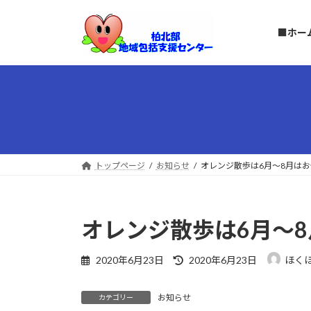
コ
ナ
ン
ビ
■ホー
テ
ゲ
ン
ー
ツ
シ
へ
ョ
ス
ン
キ
に
ッ
移
プ
動
トップページ
お知らせ
オレンジ散歩は6月～8月は
オレンジ散歩は6月～
最
2020年6月23日
2020年6月23日
ほく
終
更
お知らせ
新
カテゴリー