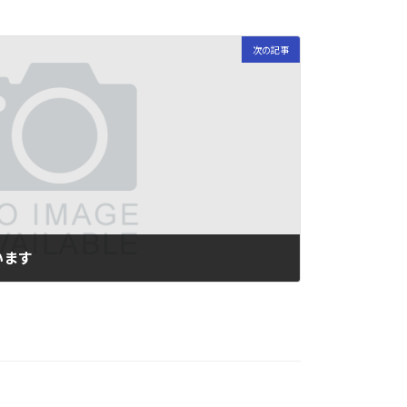
次の記事
います