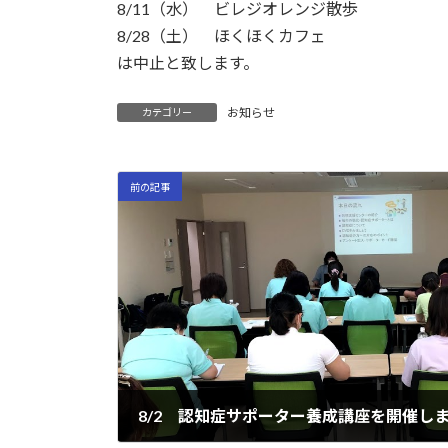
日
8/11（水） ビレジオレンジ散歩
時
8/28（土） ほくほくカフェ
:
は中止と致します。
お知らせ
カテゴリー
前の記事
8/2 認知症サポーター養成講座を開催し