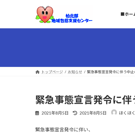
コ
ナ
ン
ビ
■ホー
テ
ゲ
ン
ー
ツ
シ
へ
ョ
ス
ン
キ
に
ッ
移
プ
動
トップページ
お知らせ
緊急事態宣言発令に伴う中止
緊急事態宣言発令に伴
最
2021年8月5日
2021年8月5日
ほくほ
終
更
緊急事態宣言発令に伴い、
新