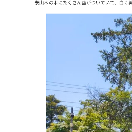
日
泰山木の木にたくさん蕾がついていて、白く
時
: