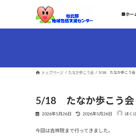
コ
ナ
ン
ビ
■ホー
テ
ゲ
ン
ー
ツ
シ
へ
ョ
ス
ン
キ
に
ッ
移
プ
動
トップページ
たなか歩こう会
5/18 たなか歩こう会
5/18 たなか歩こう会
最
2026年5月26日
2026年5月26日
ほく
終
更
今回は吉祥院まで行ってきました。
新